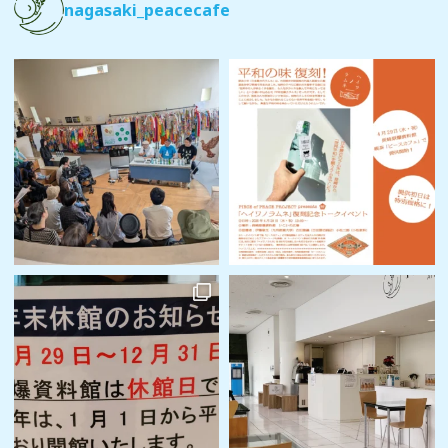
nagasaki_peacecafe