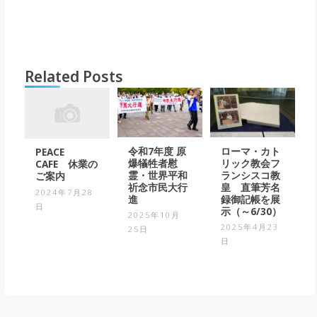
Related Posts
令和7年度 原
ローマ・カト
PEACE
爆犠牲者慰
リック教会フ
CAFE 休業の
霊・世界平和
ランシスコ教
ご案内
祈念市民大行
皇 直筆芳名
2024年7月28
進
録御記帳を展
日
示（～6/30）
2025年10月
2025年4月23
25日
日