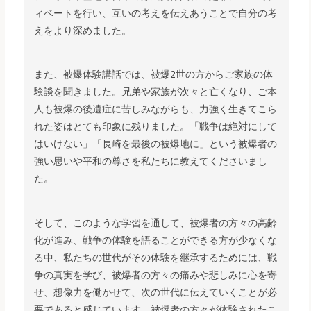
ィベートを行い、互いの考えを伝えあうことで自分の考
えをより深めました。
また、被爆体験講話では、被爆2世の方からご家族の体
験談を聞きました。兄弟や家族が次々と亡くなり、ご本
人も被爆の後遺症に苦しみながらも、力強く生きてこら
れた姿はとても印象に残りました。「戦争は絶対にして
はいけない」「長崎を最後の被爆地に」という被爆者の
強い思いや平和の尊さを私たちに教えてくださいまし
た。
そして、このような学習を通して、被爆者の方々の高齢
化が進み、戦争の体験を語ることができる方が少なくな
る中、私たちの世代がその体験を継承するためには、戦
争の真実を学び、被爆者の方々の痛みや悲しみに心を寄
せ、想像力を働かせて、次の世代に伝えていくことが必
要であると感じています。被爆者の方々が体験されたこ