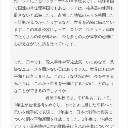
たロシアによるウクライナへの軍事侵攻です。核保有国
で国連の常任理事国でもあるロシアは、核兵器の使用も
辞さないと威嚇したり、占領した地域の人々を拷問した
っ証拠が見つかったりするなど、世界を恐怖に陥れてい
ます。この軍事侵攻によって、ロシア、ウクライナ両国
でたくさんの命が奪われ、今も多くの人が爆撃の恐怖に
おびえながら生活を送っています。
また、日本でも、殺人事件や育児放棄、いじめなど、悲
惨なニュースを聞かない日はありません。世界はもはや
平和とは言えません。このような状況の中、今を生きる
私たちは、これから世界を平和にするために、どのよう
なことができるのでしょうか。
岩屋中学校では、平和学習において、
1年生が被爆遺構をめぐり、そのときに感じた平和への
思いを絵手紙で表現し、2年生は、日本の戦争の真実に
ついて調べ平和新聞を作成しました。3年生は、沖縄の
アメリカ軍基地や日本の難民受け入れの是非についてデ