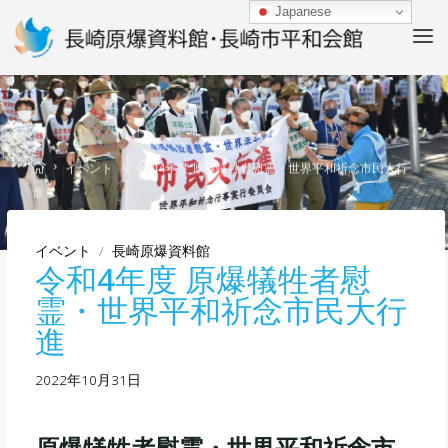
Skip
Japanese
to
content
Home
イベント
令和4年度 原爆犠牲者慰霊・世界平和祈念市民大行
進
イベント
/
長崎原爆資料館
令和4年度 原爆犠牲者慰
霊・世界平和祈念市民大行
進
2022年10月31日
原爆犠牲者慰霊・世界平和祈念市