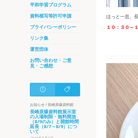
平和学習プログラム
資料模写等許可申請
ほっと一息、長崎
プライバシーポリシー
１０：３０～
リンク集
運営団体
お問い合わせ・ご意
見・ご感想
お知らせ
/
長崎原爆資料館
長崎原爆資料館展示室
の入場制限・無料開放
（8/9のみ）と開館時間
延長（8/7～8/9）につ
いて