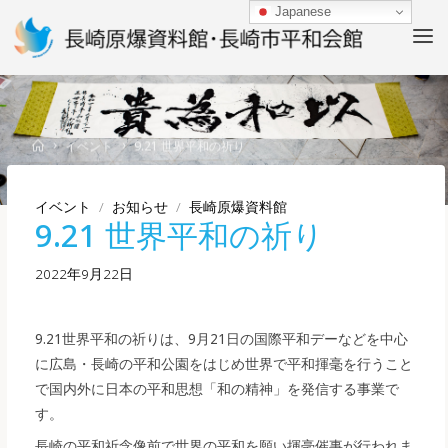
Skip
Japanese
to
content
Home
イベント
9.21 世界平和の祈り
イベント
/
お知らせ
/
長崎原爆資料館
9.21 世界平和の祈り
2022年9月22日
9.21世界平和の祈りは、9月21日の国際平和デーなどを中心
に広島・長崎の平和公園をはじめ世界で平和揮毫を行うこと
で国内外に日本の平和思想「和の精神」を発信する事業で
す。
長崎の平和祈念像前で世界の平和を願い揮毫催事が行われま