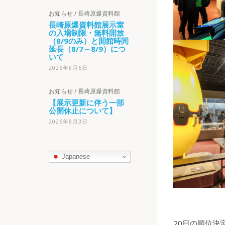
お知らせ
/
長崎原爆資料館
長崎原爆資料館展示室
の入場制限・無料開放
（8/9のみ）と開館時間
延長（8/7～8/9）につ
いて
2026年8月6日
お知らせ
/
長崎原爆資料館
【展示更新に伴う一部
公開休止について】
2026年8月3日
Japanese
20日の順位決