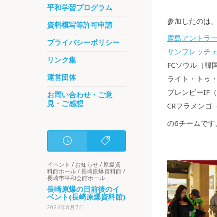
平和学習プログラム
参加したのは
資料模写等許可申請
鹿島アントラ
プライバシーポリシー
サンフレッチェ
リンク集
FCソウル（韓
運営団体
ライト・トゥ
ブレンビーIF
お問い合わせ・ご意
見・ご感想
CRフラメンゴ
の6チームです
イベント
/
お知らせ
/
原爆資
料館ホール
/
長崎原爆資料館
/
長崎市平和会館ホール
長崎原爆の日前後のイ
ベント(長崎原爆資料館)
2026年8月7日