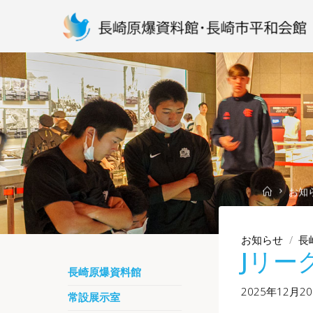
Skip
to
content
Home
お知
お知らせ
/
長
Jリー
長崎原爆資料館
2025年12月2
常設展示室