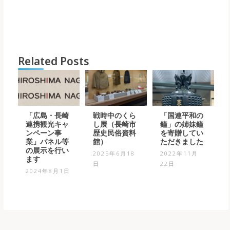
Related Posts
「広島・長崎
戦時中のくら
「国連平和の
連携観光キャ
し展（長崎市
鐘」の姉妹鐘
ンペーン事
歴史民俗資料
を寄贈してい
業」パネル等
館）
ただきました
の展示を行い
2025年6月18
2022年11月
ます
日
22日
2024年8月1日