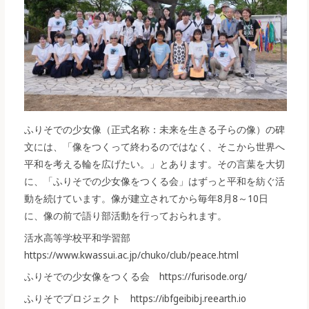
ふりそでの少女像（正式名称：未来を生きる子らの像）の碑
文には、「像をつくって終わるのではなく、そこから世界へ
平和を考える輪を広げたい。」とあります。その言葉を大切
に、「ふりそでの少女像をつくる会」はずっと平和を紡ぐ活
動を続けています。像が建立されてから毎年8月8～10日
に、像の前で語り部活動を行っておられます。
活水高等学校平和学習部
https://www.kwassui.ac.jp/chuko/club/peace.html
ふりそでの少女像をつくる会 https://furisode.org/
ふりそでプロジェクト https://ibfgeibibj.reearth.io