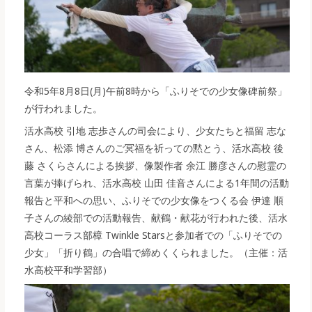
令和5年8月8日(月)午前8時から「ふりそでの少女像碑前祭」
が行われました。
活水高校 引地 志歩さんの司会により、少女たちと福留 志な
さん、松添 博さんのご冥福を祈っての黙とう、活水高校 後
藤 さくらさんによる挨拶、像製作者 余江 勝彦さんの慰霊の
言葉が捧げられ、活水高校 山田 佳音さんによる1年間の活動
報告と平和への思い、ふりそでの少女像をつくる会 伊達 順
子さんの綾部での活動報告、献鶴・献花が行われた後、活水
高校コーラス部樟 Twinkle Starsと参加者での「ふりそでの
少女」「折り鶴」の合唱で締めくくられました。（主催：活
水高校平和学習部）