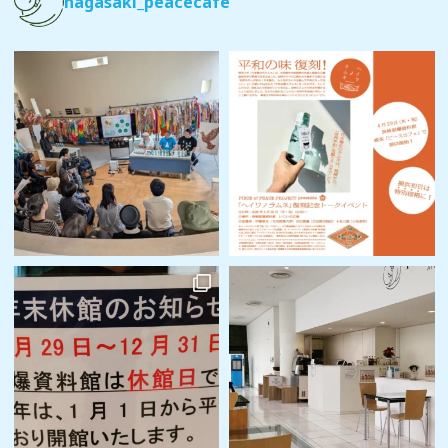
nagasaki_peacecafe