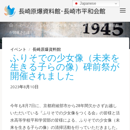
Skip
Japanese
to
content
Home
イベント
ふりそでの少女像（未来を生きる子らの像）碑前祭
が開催されました
イベント
/
長崎原爆資料館
ふりそでの少女像（未来を
生きる子らの像）碑前祭が
開催されました
2023年8月10日
今年も8月7日に、京都府綾部市から28年間欠かさずお越し
いただいている『ふりそでの少女像をつくる会』の皆様と活
水高等学校平和学習部の皆様による、ふりそでの少女像（未
来を生きる子らの像）の清掃活動を行っていただきました。